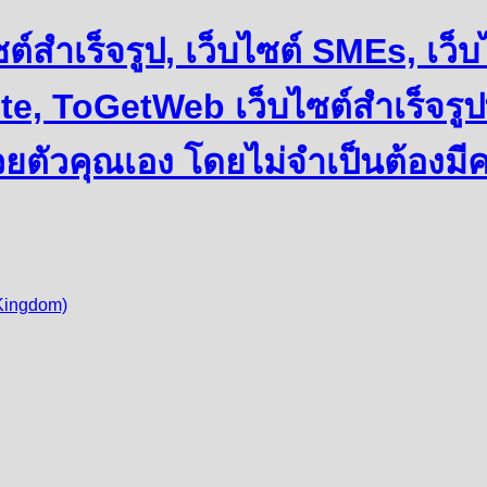
บไซต์สำเร็จรูป, เว็บไซต์ SMEs, เ
e, ToGetWeb เว็บไซต์สำเร็จรูป
วยตัวคุณเอง โดยไม่จำเป็นต้องมี