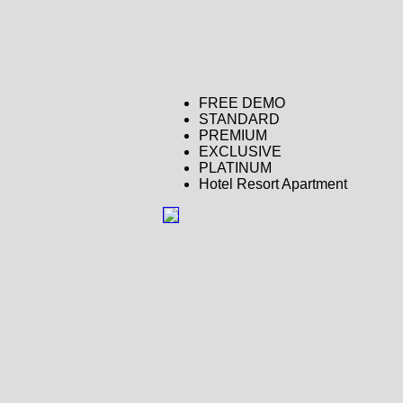
FREE DEMO
STANDARD
PREMIUM
EXCLUSIVE
PLATINUM
Hotel Resort Apartment