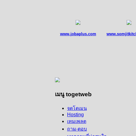
www.jobaplus.com
www.somjitkit
เมนู
togetweb
จดโดเมน
Hosting
เทมเพลต
ถาม-ตอบ